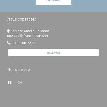
Nous contacter
2 place Amélie Pollonais
((ouvre une nouvelle fenêtre))
06230 Villefranche sur Mer
04 93 88 72 61
RÉSERVER
Nous suivre
Facebook ((ouvre une nouvelle fenêtre))
Instagram ((ouvre une nouvelle fenêtre))