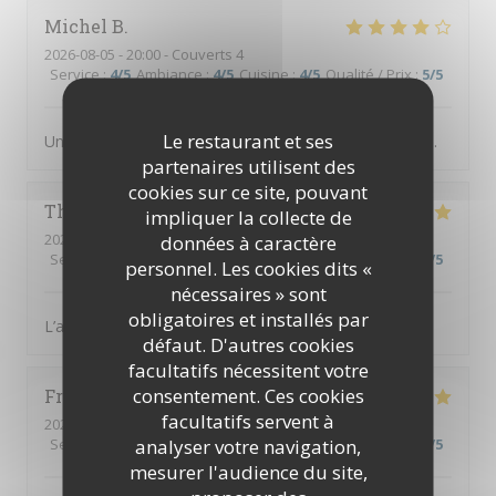
Michel
B
2026-08-05
- 20:00 - Couverts 4
Service
:
4
/5
Ambiance
:
4
/5
Cuisine
:
4
/5
Qualité / Prix
:
5
/5
Le restaurant et ses
Un des meilleurs restaurants abordable de Villefranche.
partenaires utilisent des
cookies sur ce site, pouvant
Thierry
B
impliquer la collecte de
2026-08-02
- 19:00 - Couverts 3
données à caractère
Service
:
5
/5
Ambiance
:
5
/5
Cuisine
:
5
/5
Qualité / Prix
:
5
/5
personnel. Les cookies dits «
nécessaires » sont
obligatoires et installés par
L’accueil est parfait, équipe au top, diner excellent
défaut. D'autres cookies
facultatifs nécessitent votre
consentement. Ces cookies
Frusta
V
facultatifs servent à
2026-08-04
- 19:30 - Couverts 9
analyser votre navigation,
Service
:
5
/5
Ambiance
:
5
/5
Cuisine
:
5
/5
Qualité / Prix
:
5
/5
mesurer l'audience du site,