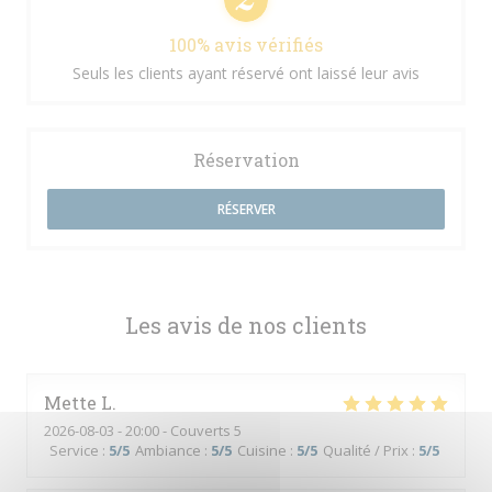
100% avis vérifiés
Seuls les clients ayant réservé ont laissé leur avis
Réservation
RÉSERVER
Les avis de nos clients
Mette
L
2026-08-03
- 20:00 - Couverts 5
Service
:
5
/5
Ambiance
:
5
/5
Cuisine
:
5
/5
Qualité / Prix
:
5
/5