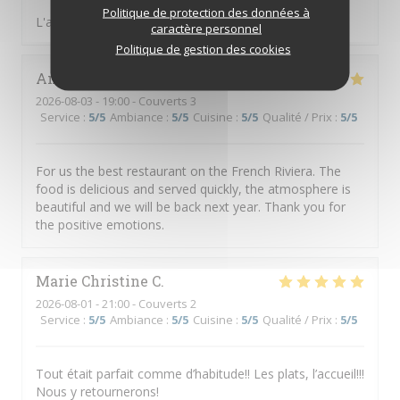
Politique de protection des données à
L'accueil et la qualité de la nourriture
caractère personnel
Politique de gestion des cookies
Anna
P
2026-08-03
- 19:00 - Couverts 3
Service
:
5
/5
Ambiance
:
5
/5
Cuisine
:
5
/5
Qualité / Prix
:
5
/5
For us the best restaurant on the French Riviera. The
food is delicious and served quickly, the atmosphere is
beautiful and we will be back next year. Thank you for
the positive emotions.
Marie Christine
C
2026-08-01
- 21:00 - Couverts 2
Service
:
5
/5
Ambiance
:
5
/5
Cuisine
:
5
/5
Qualité / Prix
:
5
/5
Tout était parfait comme d’habitude!! Les plats, l’accueil!!!
Nous y retournerons!