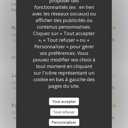
proposer des
La tosca c’est une cuisine de qualité et une équipe au
fonctionnalités (ex : en lien
top
avec les réseaux sociaux) ou
afficher des publicités ou
contenus personnalisés.
Ruth
H
Cliquez sur « Tout accepter
2026-08-04
- 19:00 - Couverts 3
», « Tout refuser » ou «
Service
:
5
/5
Ambiance
:
5
/5
Cuisine
:
5
/5
Qualité / Prix
:
5
/5
Personnaliser » pour gérer
vos préférences. Vous
Great food, great service, great setting
pouvez modifier vos choix à
tout moment en cliquant
sur l'icône représentant un
Lauryn
M
cookie en bas à gauche des
2026-08-04
- 13:00 - Couverts 2
pages du site.
Service
:
4
/5
Ambiance
:
4
/5
Cuisine
:
4
/5
Qualité / Prix
:
5
/5
Tout accepter
Patrick
R
Tout refuser
2026-08-03
- 19:30 - Couverts 2
Service
:
5
/5
Ambiance
:
4
/5
Cuisine
:
5
/5
Qualité / Prix
:
5
/5
Personnaliser