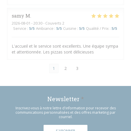
samy
M
2026-08-01
- 20:30 - Couverts 2
Service
:
5
/5
Ambiance
:
5
/5
Cuisine
:
5
/5
Qualité / Prix
:
5
/5
L'accueil et le service sont excellents. Une équipe sympa
et attentionnée. Les pizzas sont délicieuses
1
2
3
Newsletter
*
Inscrivez-vous à notre lettre d'information pour recevoir des
communications personnalisées et des offres marketing par
courriel.
S'ABONNER