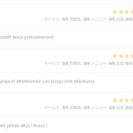
サービス
:
5
/5
雰囲気
:
5
/5
メニュー
:
5
/5
品質-価格
cueil!!! Nous y retournerons!
サービス
:
5
/5
雰囲気
:
5
/5
メニュー
:
5
/5
品質-価格
 sympa et attentionnée. Les pizzas sont délicieuses
サービス
:
5
/5
雰囲気
:
5
/5
メニュー
:
5
/5
品質-価格
est jamais déçu ! Bravo !