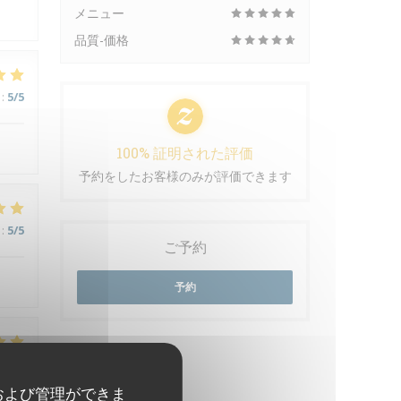
メニュー
品質-価格
:
5
/5
100% 証明された評価
予約をしたお客様のみが評価できます
:
5
/5
ご予約
予約
:
5
/5
および管理ができま