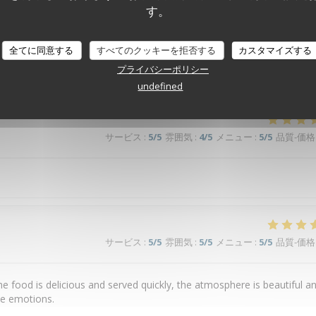
す。
全てに同意する
すべてのクッキーを拒否する
カスタマイズする
プライバシーポリシー
サービス
:
4
/5
雰囲気
:
4
/5
メニュー
:
4
/5
品質-価格
undefined
サービス
:
5
/5
雰囲気
:
4
/5
メニュー
:
5
/5
品質-価格
サービス
:
5
/5
雰囲気
:
5
/5
メニュー
:
5
/5
品質-価格
he food is delicious and served quickly, the atmosphere is beautiful a
ve emotions.