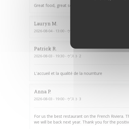
Great food, great service, great setting
Lauryn
M
2026-08-04
- 13:00 - ゲスト 2
Patrick
R
2026-08-03
- 19:30 - ゲスト 2
L'accueil et la qualité de la nourriture
Anna
P
2026-08-03
- 19:00 - ゲスト 3
For us the best restaurant on the French Riviera. T
we will be back next year. Thank you for the positi