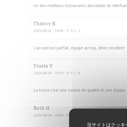
Un des meilleurs restaurants abordable de Villefran
Thierry
B
2026-08-02
- 19:00 - ゲスト 3
L’accueil est parfait, équipe au top, diner excellent
Frusta
V
2026-08-04
- 19:30 - ゲスト 9
La tosca c’est une cuisine de qualité et une équipe
Ruth
H
2026-08-04
- 19:00 - ゲスト 3
当サイトはクッキ