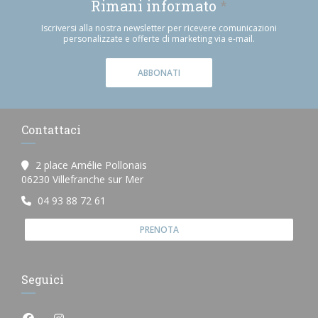
Rimani informato
*
Iscriversi alla nostra newsletter per ricevere comunicazioni
personalizzate e offerte di marketing via e-mail.
ABBONATI
Contattaci
2 place Amélie Pollonais
((apre una nuova finestra))
06230 Villefranche sur Mer
04 93 88 72 61
PRENOTA
Seguici