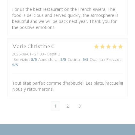
For us the best restaurant on the French Riviera. The
food is delicious and served quickly, the atmosphere is
beautiful and we will be back next year. Thank you for
the positive emotions.
Marie Christine
C
2026-08-01
- 21:00 - Ospiti 2
Servizio
:
5
/5
Atmosfera
:
5
/5
Cucina
:
5
/5
Qualità / Prezzo
:
5
/5
Tout était parfait comme d’habitude!! Les plats, l’accueil!!!
Nous y retournerons!
1
2
3