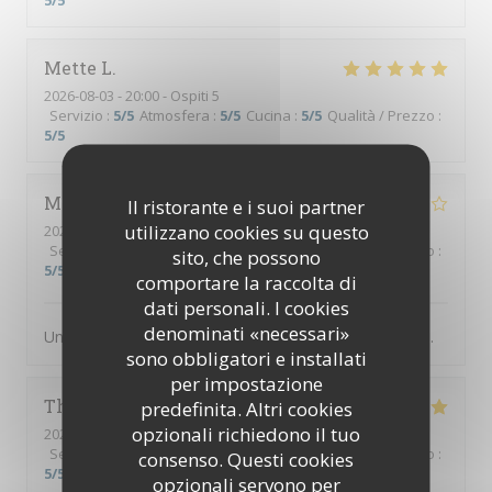
5
/5
Mette
L
2026-08-03
- 20:00 - Ospiti 5
Servizio
:
5
/5
Atmosfera
:
5
/5
Cucina
:
5
/5
Qualità / Prezzo
:
5
/5
Michel
B
Il ristorante e i suoi partner
utilizzano cookies su questo
2026-08-05
- 20:00 - Ospiti 4
Servizio
:
4
/5
Atmosfera
:
4
/5
Cucina
:
4
/5
Qualità / Prezzo
:
sito, che possono
5
/5
comportare la raccolta di
dati personali. I cookies
denominati «necessari»
Un des meilleurs restaurants abordable de Villefranche.
sono obbligatori e installati
per impostazione
Thierry
B
predefinita. Altri cookies
opzionali richiedono il tuo
2026-08-02
- 19:00 - Ospiti 3
Servizio
:
5
/5
Atmosfera
:
5
/5
Cucina
:
5
/5
Qualità / Prezzo
:
consenso. Questi cookies
5
/5
opzionali servono per