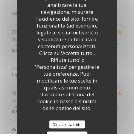
analizzare la tua
navigazione, misurare
L’accueil est parfait, équipe au top, diner excellent
l'audience del sito, fornire
funzionalità (ad esempio,
Frusta
V
legate ai social network) o
visualizzare pubblicità o
2026-08-04
- 19:30 - Ospiti 9
Servizio
:
5
/5
Atmosfera
:
5
/5
Cucina
:
5
/5
Qualità / Prezzo
:
contenuti personalizzati.
5
/5
Clicca su 'Accetta tutto',
'Rifiuta tutto' o
'Personalizza' per gestire le
La tosca c’est une cuisine de qualité et une équipe au
tue preferenze. Puoi
top
modificare le tue scelte in
qualsiasi momento
Ruth
H
cliccando sull'icona del
cookie in basso a sinistra
2026-08-04
- 19:00 - Ospiti 3
Servizio
:
5
/5
Atmosfera
:
5
/5
Cucina
:
5
/5
Qualità / Prezzo
:
delle pagine del sito.
5
/5
Ok, accetta tutto
Great food, great service, great setting