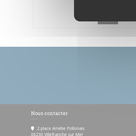
TOSCA
Nous contacter
2 place Amélie Pollonais
((ouvre une nouvelle fenêtr
06230 Villefranche sur Mer