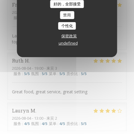
好的，全部接受
Frusta
V
2026-08-04
- 19:30 - 来宾 9
禁用
服务
:
5
/5
氛围
:
5
/5
菜单
:
5
/5
质价比
:
5
/5
个性化
La tosca c’est une cuisine de qualité et une équipe au
保密政策
top
undefined
Ruth
H
2026-08-04
- 19:00 - 来宾 3
服务
:
5
/5
氛围
:
5
/5
菜单
:
5
/5
质价比
:
5
/5
Great food, great service, great setting
Lauryn
M
2026-08-04
- 13:00 - 来宾 2
服务
:
4
/5
氛围
:
4
/5
菜单
:
4
/5
质价比
:
5
/5