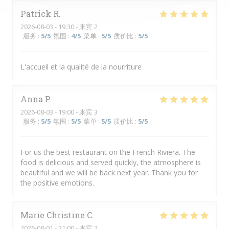
Patrick
R
2026-08-03
- 19:30 - 来宾 2
服务
:
5
/5
氛围
:
4
/5
菜单
:
5
/5
质价比
:
5
/5
L'accueil et la qualité de la nourriture
Anna
P
2026-08-03
- 19:00 - 来宾 3
服务
:
5
/5
氛围
:
5
/5
菜单
:
5
/5
质价比
:
5
/5
For us the best restaurant on the French Riviera. The
food is delicious and served quickly, the atmosphere is
beautiful and we will be back next year. Thank you for
the positive emotions.
Marie Christine
C
2026-08-01
- 21:00 - 来宾 2