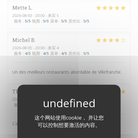
Mette
L
2026-08-03
- 20:00 - 来宾 5
服务
:
5
/5
氛围
:
5
/5
菜单
:
5
/5
质价比
:
5
/5
Michel
B
2026-08-05
- 20:00 - 来宾 4
服务
:
4
/5
氛围
:
4
/5
菜单
:
4
/5
质价比
:
5
/5
Un des meilleurs restaurants abordable de Villefranche.
Thierry
B
2026-08-02
- 19:00 - 来宾 3
服务
:
5
/5
氛围
:
5
/5
菜单
:
5
/5
质价比
:
5
/5
这个网站使用cookie， 并让您
L’accueil est parfait, équipe au top, diner excellent
可以控制想要激活的内容。