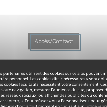
Accès/Contact
z nous contacter ?
s partenaires utilisent des cookies sur ce site, pouvant i
ormulaire ci-dessous !
ère personnel. Les cookies dits « nécessaires » sont oblig
s cookies facultatifs nécessitent votre consentement. Ces
r votre navigation, mesurer l'audience du site, proposer d
c les réseaux sociaux) ou afficher des publicités ou conte
accepter », « Tout refuser » ou « Personnaliser » pour gé
ier vos choix à tout moment en cliquant sur l'icône repr