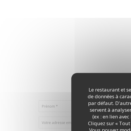
Vous désire
Le restaurant et se
Remplissez le f
de données à caract
par défaut. D'autre
servent à analyse
(ex : en lien ave
Cliquez sur « Tout 
Vous pouvez modif