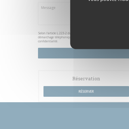
Selon l'article L.223-2 du code de la consommation, il est rappelé qu
démarchage téléphonique Bloctel :
bloctel.gouv.fr
. Pour plus d'info
confidentialité
.
Réservation
RÉSERVER