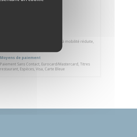
Fait maison, Produits frais, Italienne
Type de restaurant
Restaurant Italien - Pizzeria
Services
Climatisation, Accès aux personnes à mobilité réduite,
Privatisation, Terrasse, Wi-fi
Moyens de paiement
Paiement Sans Contact, Eurocard/Mastercard, Titres
restaurant, Espèces, Visa, Carte Bleue