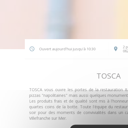
2 p
Ouvert aujourd'hui jusqu'à 10:30
06
TOSCA
TOSCA vous ouvre les portes de la restauration I
pizzas "napolitaines" mais aussi quelques monuments
Les produits frais et de qualité sont mis à l'honneu
quartes coins de la botte. Toute l'équipe du resta
soir pour des moments de convivialités dans un ca
Villefranche sur Mer.