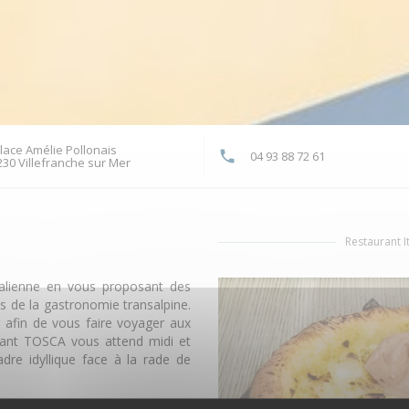
lace Amélie Pollonais
04 93 88 72 61
((ouvre une nouvelle fenêtre))
230 Villefranche sur Mer
Restaurant It
talienne en vous proposant des
 de la gastronomie transalpine.
r afin de vous faire voyager aux
urant TOSCA vous attend midi et
dre idyllique face à la rade de