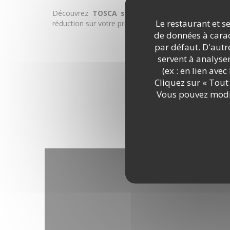
Découvrez
TOSCA sur Uber Eats
en indiquant m
Le restaurant et se
réduction sur votre première commande :
eats-
78f3y
de données à caract
par défaut. D'autre
DÉCOUVRIR LE LIEU
servent à analyse
(ex : en lien ave
Cliquez sur « Tout 
Vous pouvez modif