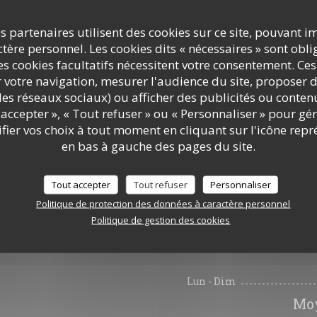
on code pour bénéficier d'une
s partenaires utilisent des cookies sur ce site, pouvant i
rkdyn
.
ère personnel. Les cookies dits « nécessaires » sont oblig
s cookies facultatifs nécessitent votre consentement. Ces
r votre navigation, mesurer l'audience du site, proposer d
c les réseaux sociaux) ou afficher des publicités ou conte
accepter », « Tout refuser » ou « Personnaliser » pour gé
ier vos choix à tout moment en cliquant sur l'icône repr
en bas à gauche des pages du site.
Tout accepter
Tout refuser
Personnaliser
Politique de protection des données à caractère personnel
Politique de gestion des cookies
Infos pratiques
Lun
-
Dim
Moy