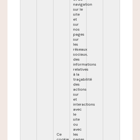
navigation
sur le
site
et
sur
nos
pages
sur
les
réseaux
sociaux,
des
informations
relatives
à la
traçabilité
des
actions
sur
et
interactions
avec
le
site
ou
avec
Ce
les
cookie
pages