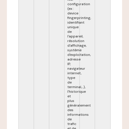
configuration
(ex :
device
fingerprinting,
identifiant
unique
de
l'appareil,
résolution
d'affichage,
système
d'exploitation,
adresse
IP,
navigateur
internet,
type
de
terminal,...),
l'historique
et
plus
généralement
des
informations
de
trafic
et de