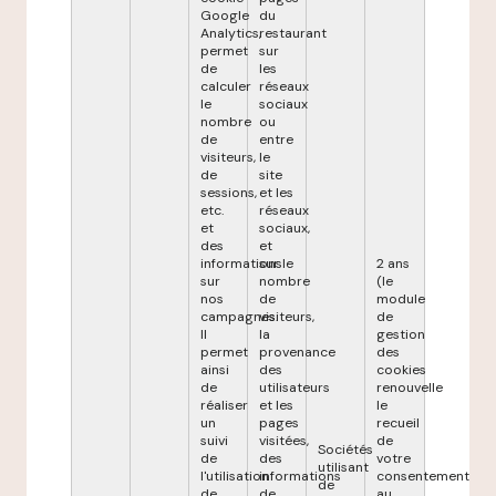
Google
du
Analytics,
restaurant
permet
sur
de
les
calculer
réseaux
le
sociaux
nombre
ou
de
entre
visiteurs,
le
de
site
sessions,
et les
etc.
réseaux
et
sociaux,
des
et
informations
sur le
2 ans
sur
nombre
(le
nos
de
module
campagnes.
visiteurs,
de
Il
la
gestion
permet
provenance
des
ainsi
des
cookies
de
utilisateurs
renouvelle
réaliser
et les
le
un
pages
recueil
suivi
visitées,
de
Sociétés
de
des
votre
utilisant
l'utilisation
informations
consentement
de
de
de
au