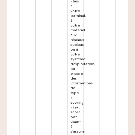
» liés
à
votre
terminal,
à
votre
matériel,
aux
réseaux
sociaux
ou à
votre
système
d'exploitation,
ou
encore
des
informations
de
type
«
scoring
» (ex :
score
bot
visant
à
s'assurer