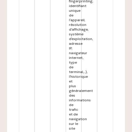
fingerprinting,
identifiant
unique
de
l'appareil,
résolution
d'affichage,
système
d'exploitation,
adresse
IP,
navigateur
internet,
type
de
terminal,...),
l'historique
et
plus
généralement
des
informations
de
trafic
et de
navigation
sur le
site