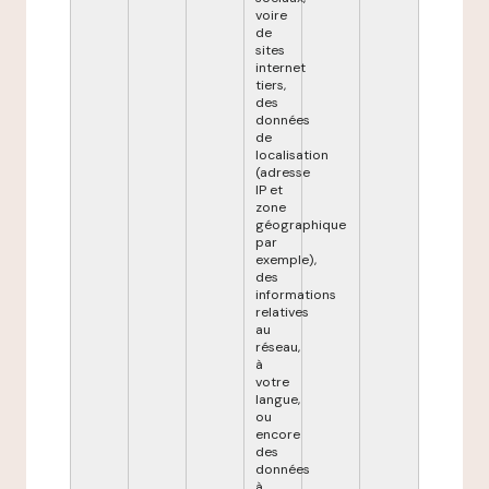
voire
de
sites
internet
tiers,
des
données
de
localisation
(adresse
IP et
zone
géographique
par
exemple),
des
informations
relatives
au
réseau,
à
votre
langue,
ou
encore
des
données
à