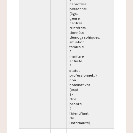
caractère
personnel
(âge,
genre,
centres
d'intérêts,
données
démographiques,
situation
familiale
/
maritale,
activité
/
statut
professionnel,...)
non
nominatives
(c'est-
à-
dire
propre
à
l'identifiant
de
l'internaute).