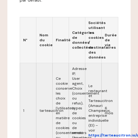
par défaut.
Sociétés
utilisant
Catégories
les
Nom
Durée
de
cookies
N°
du
Finalité
de
données
/
cookie
vie
collectées
destinataires
des
données
Adresse
IP,
Ce
User
cookie
agent,
Le
conserve
Choix
restaurant
les
(consentement
et
choix
ou
Tarteaucitron
de
refus),
(Amauri
l'utilisateur
types
6
1
tarteaucitron
Champeaux,
en
de
mois
entreprise
matière
cookies
individuelle
de
ou
(EI) –
cookies
de
voir
(consentement
vendors
https://tarteaucitron.io/
ou
(émetteurs