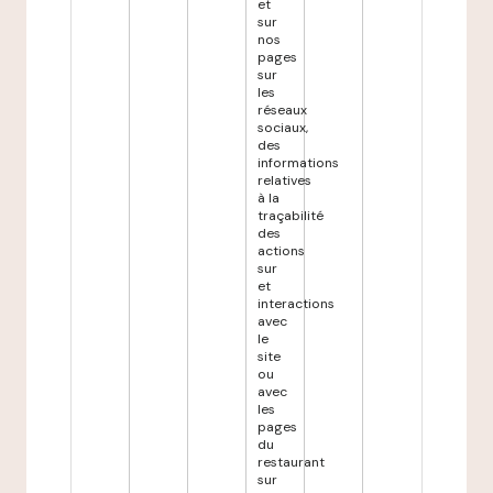
et
sur
nos
pages
sur
les
réseaux
sociaux,
des
informations
relatives
à la
traçabilité
des
actions
sur
et
interactions
avec
le
site
ou
avec
les
pages
du
restaurant
sur