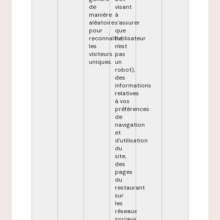
de
visant
manière
à
aléatoire
s'assurer
pour
que
reconnaître
l'utilisateur
les
n'est
visiteurs
pas
uniques.
un
robot),
des
informations
relatives
à vos
préférences
de
navigation
et
d'utilisation
du
site,
des
pages
du
restaurant
sur
les
réseaux
sociaux,