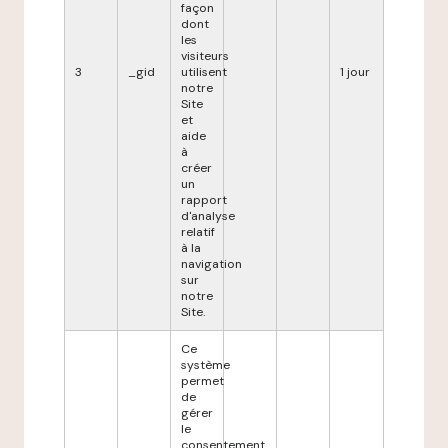
façon
dont
les
visiteurs
3
_gid
utilisent
1 jour
notre
Site
et
aide
à
créer
un
rapport
d'analyse
relatif
à la
navigation
sur
notre
Site.
Ce
système
permet
de
gérer
le
consentement