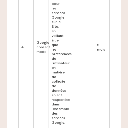
pour
les
services
Google
sur le
Site,
en
veillant
à ce
Google
que
6
4
consent
les
mois
mode
préférences
de
l'utilisateur
en
matière
de
collecte
de
données
soient
respectées
dans
l'ensemble
des
services
Google.