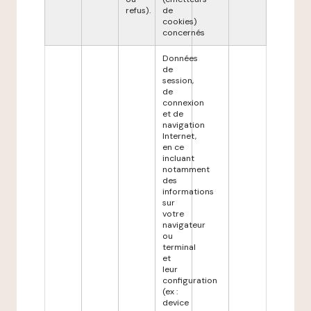
refus).
de
cookies)
concernés
Données
de
session,
de
connexion
et de
navigation
Internet,
en ce
incluant
notamment
des
informations
sur
votre
navigateur
ou
terminal
et
leur
configuration
(ex :
device