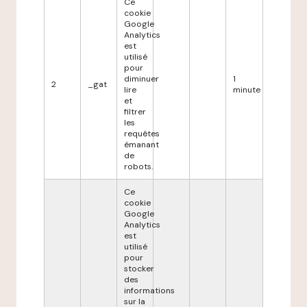
Ce
cookie
Google
Analytics
est
utilisé
pour
diminuer
1
2
_gat
lire
minute
et
filtrer
les
requêtes
émanant
de
robots.
Ce
cookie
Google
Analytics
est
utilisé
pour
stocker
des
informations
sur la