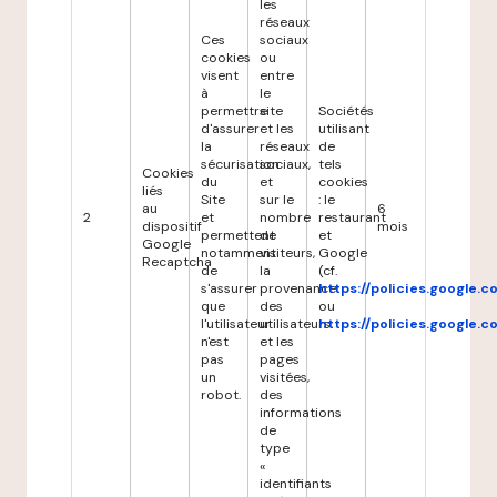
les
réseaux
Ces
sociaux
cookies
ou
visent
entre
à
le
permettre
site
Sociétés
d'assurer
et les
utilisant
la
réseaux
de
sécurisation
sociaux,
tels
Cookies
du
et
cookies
liés
Site
sur le
: le
au
6
2
et
nombre
restaurant
dispositif
mois
permettent
de
et
Google
notamment
visiteurs,
Google
Recaptcha
de
la
(cf.
s'assurer
provenance
https://policies.google.
que
des
ou
l'utilisateur
utilisateurs
https://policies.google.
n'est
et les
pas
pages
un
visitées,
robot.
des
informations
de
type
«
identifiants