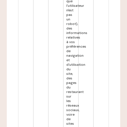
que
l'utilisateur
n'est
pas
un
robot),
des
informations
relatives
à vos
préférences
de
navigation
et
d'utilisation
du
site,
des
pages
du
restaurant
sur
les
réseaux
sociaux,
voire
de
sites