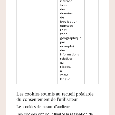
internet
tiers,
des
données
de
localisation
(adresse
IP et
zone
géographique
par
exemple),
des
informations
relatives
au
réseau,
à
votre
langue.
Les cookies soumis au recueil préalable
du consentement de l'utilisateur
Les cookies de mesure d'audience
Ces cookies ont pour finalité la réalisation de