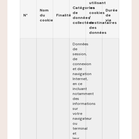
utilisant
Catégories
les
Nom
Durée
de
cookies
N°
du
Finalité
de
données
/
cookie
vie
collectées
destinataires
des
données
Données
de
session,
de
connexion
et de
navigation
Internet,
en ce
incluant
notamment
des
informations
sur
votre
navigateur
ou
terminal
et
leur