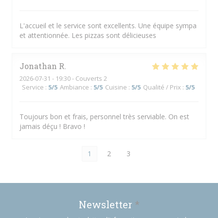
L'accueil et le service sont excellents. Une équipe sympa
et attentionnée. Les pizzas sont délicieuses
Jonathan
R
2026-07-31
- 19:30 - Couverts 2
Service
:
5
/5
Ambiance
:
5
/5
Cuisine
:
5
/5
Qualité / Prix
:
5
/5
Toujours bon et frais, personnel très serviable. On est
jamais déçu ! Bravo !
1
2
3
Newsletter
*