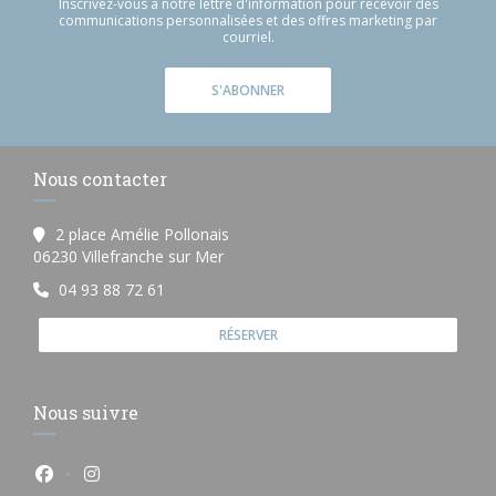
Inscrivez-vous à notre lettre d'information pour recevoir des
communications personnalisées et des offres marketing par
courriel.
S'ABONNER
Nous contacter
2 place Amélie Pollonais
((ouvre une nouvelle fenêtre))
06230 Villefranche sur Mer
04 93 88 72 61
RÉSERVER
Nous suivre
Facebook ((ouvre une nouvelle fenêtre))
Instagram ((ouvre une nouvelle fenêtre))