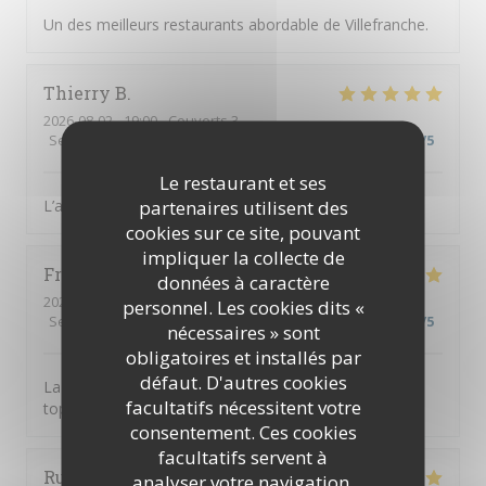
Un des meilleurs restaurants abordable de Villefranche.
Thierry
B
2026-08-02
- 19:00 - Couverts 3
Service
:
5
/5
Ambiance
:
5
/5
Cuisine
:
5
/5
Qualité / Prix
:
5
/5
Le restaurant et ses
partenaires utilisent des
L’accueil est parfait, équipe au top, diner excellent
cookies sur ce site, pouvant
impliquer la collecte de
Frusta
V
données à caractère
2026-08-04
- 19:30 - Couverts 9
personnel. Les cookies dits «
Service
:
5
/5
Ambiance
:
5
/5
Cuisine
:
5
/5
Qualité / Prix
:
5
/5
nécessaires » sont
obligatoires et installés par
défaut. D'autres cookies
La tosca c’est une cuisine de qualité et une équipe au
facultatifs nécessitent votre
top
consentement. Ces cookies
facultatifs servent à
Ruth
H
analyser votre navigation,