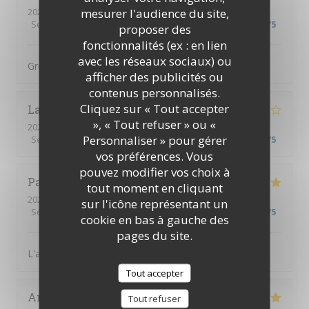
mesurer l'audience du site,
2026-08-04
- 19:00 - Couverts 3
Service
:
5
/5
Ambiance
:
5
/5
Cuisine
:
5
/5
Qualité / Prix
:
5
/5
proposer des
fonctionnalités (ex : en lien
avec les réseaux sociaux) ou
Great food, great service, great setting
afficher des publicités ou
contenus personnalisés.
Cliquez sur « Tout accepter
Lauryn
M
», « Tout refuser » ou «
2026-08-04
- 13:00 - Couverts 2
Personnaliser » pour gérer
Service
:
4
/5
Ambiance
:
4
/5
Cuisine
:
4
/5
Qualité / Prix
:
5
/5
vos préférences. Vous
pouvez modifier vos choix à
Patrick
R
tout moment en cliquant
2026-08-03
- 19:30 - Couverts 2
sur l'icône représentant un
Service
:
5
/5
Ambiance
:
4
/5
Cuisine
:
5
/5
Qualité / Prix
:
5
/5
cookie en bas à gauche des
pages du site.
L'accueil et la qualité de la nourriture
Tout accepter
Anna
P
Tout refuser