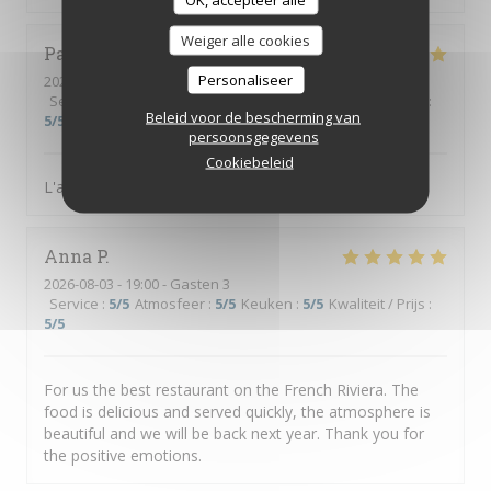
Weiger alle cookies
Patrick
R
Personaliseer
2026-08-03
- 19:30 - Gasten 2
Service
:
5
/5
Atmosfeer
:
4
/5
Keuken
:
5
/5
Kwaliteit / Prijs
:
Beleid voor de bescherming van
5
/5
persoonsgegevens
Cookiebeleid
L'accueil et la qualité de la nourriture
Anna
P
2026-08-03
- 19:00 - Gasten 3
Service
:
5
/5
Atmosfeer
:
5
/5
Keuken
:
5
/5
Kwaliteit / Prijs
:
5
/5
For us the best restaurant on the French Riviera. The
food is delicious and served quickly, the atmosphere is
beautiful and we will be back next year. Thank you for
the positive emotions.