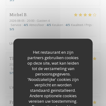
5
/5
Michel
B
2026-08-05
- 20:00 - Gasten 4
Service
:
4
/5
Atmosfeer
:
4
/5
Keuken
:
4
/5
Kwaliteit / Prijs
:
5
/5
Un des meilleurs restaurants abordable de Villefranche.
Het restaurant en zijn
partners gebruiken cookies
Thierry
B
op deze site, wat kan leiden
2026-08-02
- 19:00 - Gasten 3
tot de verzameling van
Service
:
5
/5
Atmosfeer
:
5
/5
Keuken
:
5
/5
Kwaliteit / Prijs
:
5
/5
persoonsgegevens.
'Noodzakelijke' cookies zijn
verplicht en worden
L’accueil est parfait, équipe au top, diner excellent
standaard geïnstalleerd.
Andere optionele cookies
vereisen uw toestemming.
Frusta
V