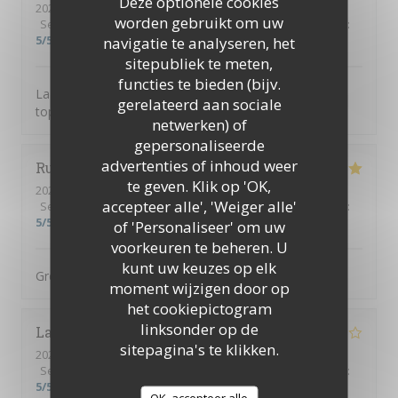
Deze optionele cookies
2026-08-04
- 19:30 - Gasten 9
worden gebruikt om uw
Service
:
5
/5
Atmosfeer
:
5
/5
Keuken
:
5
/5
Kwaliteit / Prijs
:
5
/5
navigatie te analyseren, het
sitepubliek te meten,
functies te bieden (bijv.
La tosca c’est une cuisine de qualité et une équipe au
gerelateerd aan sociale
top
netwerken) of
gepersonaliseerde
advertenties of inhoud weer
Ruth
H
te geven. Klik op 'OK,
2026-08-04
- 19:00 - Gasten 3
accepteer alle', 'Weiger alle'
Service
:
5
/5
Atmosfeer
:
5
/5
Keuken
:
5
/5
Kwaliteit / Prijs
:
5
/5
of 'Personaliseer' om uw
voorkeuren te beheren. U
kunt uw keuzes op elk
Great food, great service, great setting
moment wijzigen door op
het cookiepictogram
linksonder op de
Lauryn
M
sitepagina's te klikken.
2026-08-04
- 13:00 - Gasten 2
Service
:
4
/5
Atmosfeer
:
4
/5
Keuken
:
4
/5
Kwaliteit / Prijs
:
5
/5
OK, accepteer alle