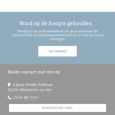
Word op de hoogte gehouden
*
Schrijf je in op onze nieuwsbrief om gepersonaliseerde
communicatie en marketingaanbiedingen per e-mail van ons te
ontvangen.
ABONNEREN
Neem contact met ons op
2 place Amélie Pollonais
((opent in een nieuw venster))
06230 Villefranche sur Mer
04 93 88 72 61
RESERVEER EEN TAFEL