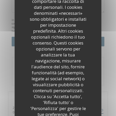
comportare la raccolta di
dati personali. I cookies
denominati «necessari»
sono obbligatori e installati
In conformità al Codice del Consumo, hai il diritto di opporti alle chiamate
commerciali iscrivendoti al Registro Pubblico delle Opposizioni:
per impostazione
registrodelleopposizioni.it
. Per maggiori informazioni sul trattamento dei
predefinita. Altri cookies
tuoi dati, consulta la nostra
informativa sulla privacy
.
opzionali richiedono il tuo
consenso. Questi cookies
opzionali servono per
analizzare la tua
navigazione, misurare
Prenotazione
l'audience del sito, fornire
funzionalità (ad esempio,
PRENOTA
legate ai social network) o
visualizzare pubblicità o
contenuti personalizzati.
Clicca su 'Accetta tutto',
Informazioni pratiche
'Rifiuta tutto' o
'Personalizza' per gestire le
2 place Amélie Pollonais
PERCORSO
((apre una nuova finestra))
06230 Villefranche sur Mer
tue preferenze. Puoi