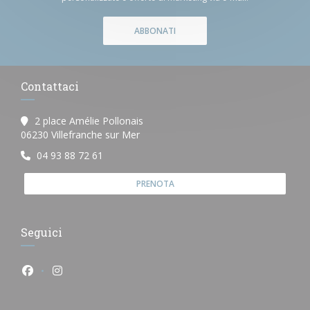
ABBONATI
Contattaci
2 place Amélie Pollonais
((apre una nuova finestra))
06230 Villefranche sur Mer
04 93 88 72 61
PRENOTA
Seguici
Facebook ((apre una nuova finestra))
Instagram ((apre una nuova finestra))