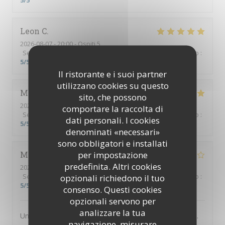
5
/5
Leon
C
2026-08-07
- 20:00 - Ospiti 5
Servizio
:
5
/5
Atmosfera
:
5
/5
Cucina
:
5
/5
Qualità / Prezzo
:
5
/5
Il ristorante e i suoi partner
utilizzano cookies su questo
Mette
L
sito, che possono
2026-08-03
- 20:00 - Ospiti 5
comportare la raccolta di
Servizio
:
5
/5
Atmosfera
:
5
/5
Cucina
:
5
/5
Qualità / Prezzo
:
dati personali. I cookies
5
/5
denominati «necessari»
sono obbligatori e installati
per impostazione
Michel
B
predefinita. Altri cookies
2026-08-05
- 20:00 - Ospiti 4
Servizio
:
4
/5
opzionali richiedono il tuo
Atmosfera
:
4
/5
Cucina
:
4
/5
Qualità / Prezzo
:
5
/5
consenso. Questi cookies
opzionali servono per
analizzare la tua
Un des meilleurs restaurants abordable de Villefranche.
navigazione, misurare