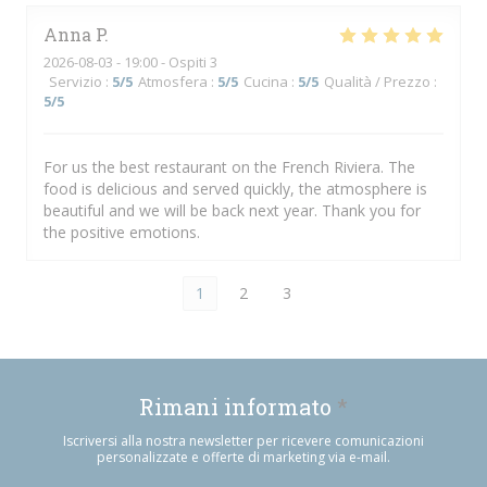
Anna
P
2026-08-03
- 19:00 - Ospiti 3
Servizio
:
5
/5
Atmosfera
:
5
/5
Cucina
:
5
/5
Qualità / Prezzo
:
5
/5
For us the best restaurant on the French Riviera. The
food is delicious and served quickly, the atmosphere is
beautiful and we will be back next year. Thank you for
the positive emotions.
1
2
3
Rimani informato
*
Iscriversi alla nostra newsletter per ricevere comunicazioni
personalizzate e offerte di marketing via e-mail.