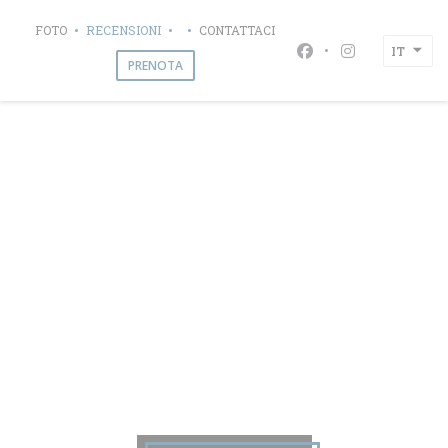
Personalizzazione delle tue scelte sui cookie
FOTO
RECENSIONI
CONTATTACI
((APRE UNA NUOVA FINESTRA))
IT
Facebook ((apre un
Instagram ((a
PRENOTA