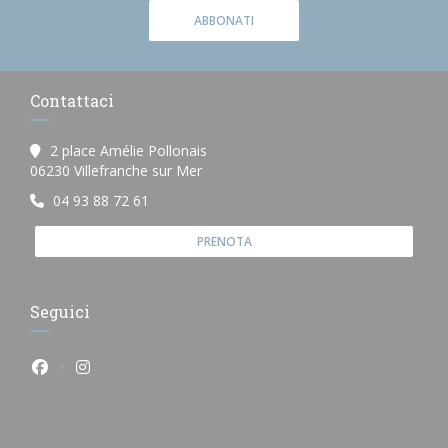
ABBONATI
Contattaci
2 place Amélie Pollonais
((apre una nuova finestra))
06230 Villefranche sur Mer
04 93 88 72 61
PRENOTA
Seguici
Facebook ((apre una nuova finestra))
Instagram ((apre una nuova finestra))