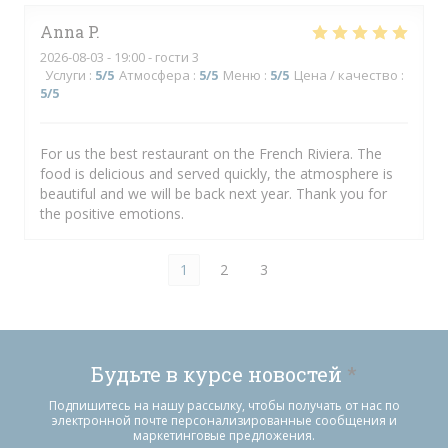
Anna
P
2026-08-03
- 19:00 - гости 3
Услуги
:
5
/5
Атмосфера
:
5
/5
Меню
:
5
/5
Цена / качество
:
5
/5
For us the best restaurant on the French Riviera. The
food is delicious and served quickly, the atmosphere is
beautiful and we will be back next year. Thank you for
the positive emotions.
1
2
3
Будьте в курсе новостей
*
Подпишитесь на нашу рассылку, чтобы получать от нас по
электронной почте персонализированные сообщения и
маркетинговые предложения.