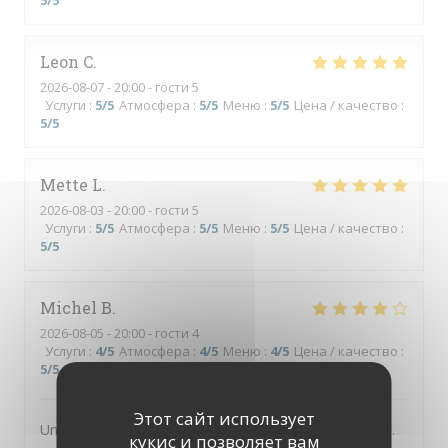
5
/5
Leon
C
2026-08-07
- 20:00 - гости 5
Услуги
:
5
/5
Атмосфера
:
5
/5
Меню
:
5
/5
Цена / качество
:
5
/5
Mette
L
2026-08-03
- 20:00 - гости 5
Услуги
:
5
/5
Атмосфера
:
5
/5
Меню
:
5
/5
Цена / качество
:
5
/5
Michel
B
2026-08-05
- 20:00 - гости 4
Услуги
:
4
/5
Атмосфера
:
4
/5
Меню
:
4
/5
Цена / качество
:
5
/5
Этот сайт использует
Un des meilleurs restaurants abordable de Villefranche.
кукис и позволяет вам