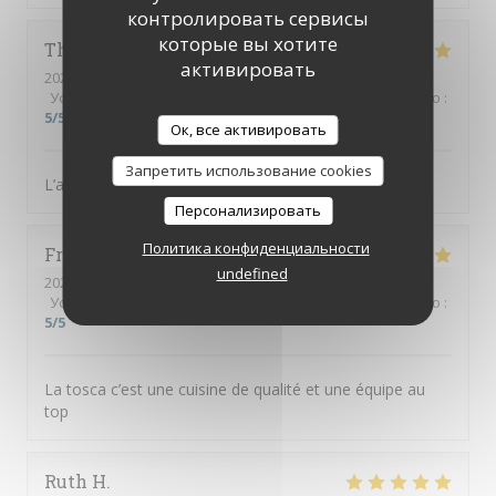
контролировать сервисы
которые вы хотите
Thierry
B
активировать
2026-08-02
- 19:00 - гости 3
Услуги
:
5
/5
Атмосфера
:
5
/5
Меню
:
5
/5
Цена / качество
:
5
/5
Ок, все активировать
Запретить использование cookies
L’accueil est parfait, équipe au top, diner excellent
Персонализировать
Политика конфиденциальности
Frusta
V
undefined
2026-08-04
- 19:30 - гости 9
Услуги
:
5
/5
Атмосфера
:
5
/5
Меню
:
5
/5
Цена / качество
:
5
/5
La tosca c’est une cuisine de qualité et une équipe au
top
Ruth
H