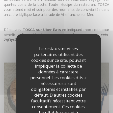
quartes coins de la botte. Toute l'équipe du restaurant TOSCA
vous attend midi et soir pour des moments de convivialités dans
un cadre idyllique face à la rade de Villefranche sur Mer.
Découvrez
TOSCA sur Uber Eats
en indiquant mon code pour
bénéficier d'une réduction sur votre première commande :
eats-
78f3yrkdyn
.
Le restaurant et ses
partenaires utilisent des
DÉCOUVRIR LE LIEU
cookies sur ce site, pouvant
impliquer la collecte de
données à caractère
personnel. Les cookies dits «
nécessaires » sont
obligatoires et installés par
défaut. D'autres cookies
facultatifs nécessitent votre
consentement. Ces cookies
facultatifs servent à