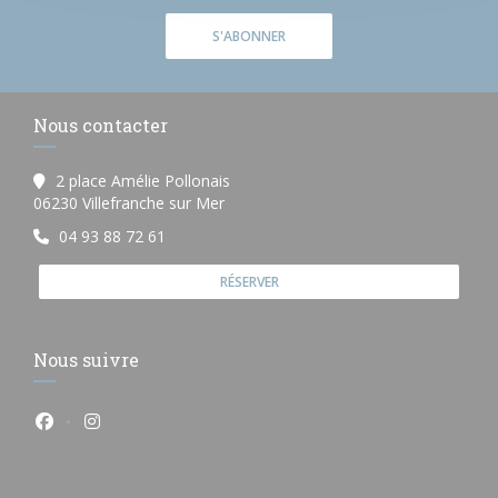
S'ABONNER
Nous contacter
2 place Amélie Pollonais
((ouvre une nouvelle fenêtre))
06230 Villefranche sur Mer
04 93 88 72 61
RÉSERVER
Nous suivre
Facebook ((ouvre une nouvelle fenêtre))
Instagram ((ouvre une nouvelle fenêtre))