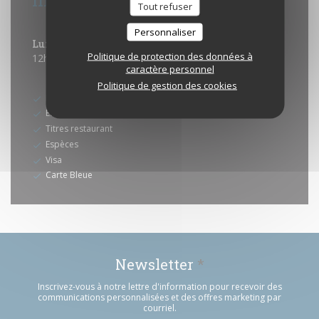
Tout refuser
Horaires
Personnaliser
Lun
-
Dim
Politique de protection des données à
12h00 - 02h30
07h00 - 10h30
•
caractère personnel
Moyens de paiement
Politique de gestion des cookies
Paiement Sans Contact
Eurocard/Mastercard
Titres restaurant
Espèces
Visa
Carte Bleue
Newsletter
*
Inscrivez-vous à notre lettre d'information pour recevoir des
communications personnalisées et des offres marketing par
courriel.