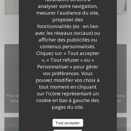
analyser votre navigation,
mesurer l'audience du site,
proposer des
fonctionnalités (ex : en lien
avec les réseaux sociaux) ou
afficher des publicités ou
contenus personnalisés.
Cliquez sur « Tout accepter
», « Tout refuser » ou «
Personnaliser » pour gérer
vos préférences. Vous
pouvez modifier vos choix à
tout moment en cliquant
sur l'icône représentant un
Pour afficher la carte interactive Waze, vous devez accepter les cookies
cookie en bas à gauche des
Waze Map (Google). Ces cookies peuvent collecter des données de
pages du site.
navigation et de localisation.
Autoriser
Tout accepter
Infos pratiques