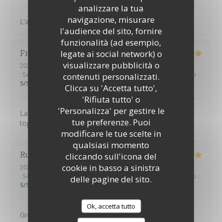
analizzare la tua
navigazione, misurare
L’accueil est parfait, équipe au top, diner excellent
l'audience del sito, fornire
funzionalità (ad esempio,
Frusta
V
legate ai social network) o
visualizzare pubblicità o
2026-08-04
- 19:30 - Ospiti 9
Servizio
:
5
/5
Atmosfera
:
5
/5
Cucina
:
5
/5
Qualità / Prezzo
:
contenuti personalizzati.
5
/5
Clicca su 'Accetta tutto',
'Rifiuta tutto' o
'Personalizza' per gestire le
La tosca c’est une cuisine de qualité et une équipe au
tue preferenze. Puoi
top
modificare le tue scelte in
qualsiasi momento
Ruth
H
cliccando sull'icona del
cookie in basso a sinistra
2026-08-04
- 19:00 - Ospiti 3
Servizio
:
5
/5
Atmosfera
:
5
/5
Cucina
:
5
/5
Qualità / Prezzo
:
delle pagine del sito.
5
/5
Ok, accetta tutto
Great food, great service, great setting