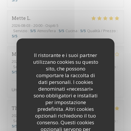
5
/5
Mette
L
2026-08-03
- 20:00 - Ospiti 5
Servizio
:
5
/5
Atmosfera
:
5
/5
Cucina
:
5
/5
Qualità / Prezzo
:
5
/5
Michel
B
Il ristorante e i suoi partner
utilizzano cookies su questo
2026-08-05
- 20:00 - Ospiti 4
Servizio
:
4
/5
Atmosfera
:
4
/5
Cucina
:
4
/5
Qualità / Prezzo
:
sito, che possono
5
/5
comportare la raccolta di
dati personali. I cookies
denominati «necessari»
Un des meilleurs restaurants abordable de Villefranche.
sono obbligatori e installati
per impostazione
Thierry
B
predefinita. Altri cookies
opzionali richiedono il tuo
2026-08-02
- 19:00 - Ospiti 3
Servizio
:
5
/5
Atmosfera
:
5
/5
Cucina
:
5
/5
Qualità / Prezzo
:
consenso. Questi cookies
5
/5
opzionali servono per