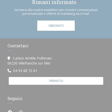
Rimani informato
*
Iscriversi alla nostra newsletter per ricevere comunicazioni
personalizzate e offerte di marketing via e-mail.
ABBONATI
Contattaci
2 place Amélie Pollonais
((apre una nuova finestra))
06230 Villefranche sur Mer
04 93 88 72 61
PRENOTA
Seguici