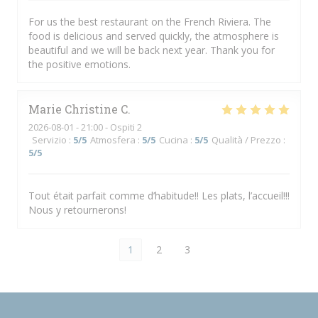
For us the best restaurant on the French Riviera. The
food is delicious and served quickly, the atmosphere is
beautiful and we will be back next year. Thank you for
the positive emotions.
Marie Christine
C
2026-08-01
- 21:00 - Ospiti 2
Servizio
:
5
/5
Atmosfera
:
5
/5
Cucina
:
5
/5
Qualità / Prezzo
:
5
/5
Tout était parfait comme d’habitude!! Les plats, l’accueil!!!
Nous y retournerons!
1
2
3