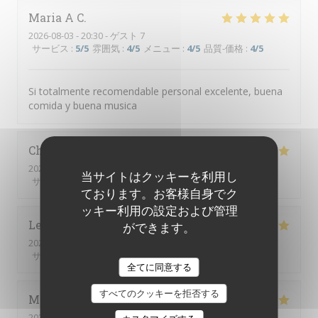
Maria A
C
2026-08-03
- 20:30 - ゲスト 7
サービス
:
5
/5
雰囲気
:
4
/5
メニュー
:
4
/5
品質-価格
:
4
/5
Si totalmente recomendable personal excelente, buena
comida y buena musica
Chopard
C
2026-08-05
- 19:45 - ゲスト 2
当サイトはクッキーを利用し
サービス
:
5
/5
雰囲気
:
5
/5
メニュー
:
5
/5
品質-価格
:
5
/5
ております。お客様自身でク
ッキー利用の設定および管理
Leon
C
ができます。
2026-08-07
- 20:00 - ゲスト 5
サービス
:
5
/5
雰囲気
:
5
/5
メニュー
:
5
/5
品質-価格
:
5
/5
全てに同意する
すべてのクッキーを拒否する
Mette
L
2026-08-03
- 20:00 - ゲスト 5