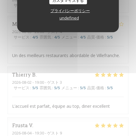
カスタマイズする
サービス
:
5
/5
雰囲気
:
5
/5
メニュー
:
5
/5
品質-価格
:
5
/5
プライバシーポリシー
undefined
Michel
B
2026-08-05
- 20:00 - ゲスト 4
サービス
:
4
/5
雰囲気
:
4
/5
メニュー
:
4
/5
品質-価格
:
5
/5
Un des meilleurs restaurants abordable de Villefranche.
Thierry
B
2026-08-02
- 19:00 - ゲスト 3
サービス
:
5
/5
雰囲気
:
5
/5
メニュー
:
5
/5
品質-価格
:
5
/5
L’accueil est parfait, équipe au top, diner excellent
Frusta
V
2026-08-04
- 19:30 - ゲスト 9