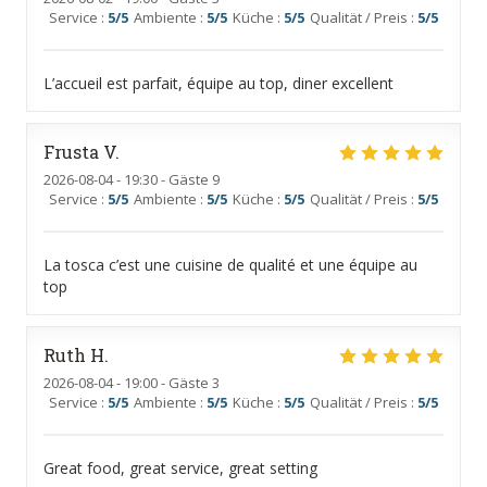
Service
:
5
/5
Ambiente
:
5
/5
Küche
:
5
/5
Qualität / Preis
:
5
/5
L’accueil est parfait, équipe au top, diner excellent
Frusta
V
2026-08-04
- 19:30 - Gäste 9
Service
:
5
/5
Ambiente
:
5
/5
Küche
:
5
/5
Qualität / Preis
:
5
/5
La tosca c’est une cuisine de qualité et une équipe au
top
Ruth
H
2026-08-04
- 19:00 - Gäste 3
Service
:
5
/5
Ambiente
:
5
/5
Küche
:
5
/5
Qualität / Preis
:
5
/5
Great food, great service, great setting