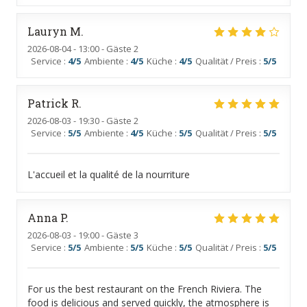
Lauryn
M
2026-08-04
- 13:00 - Gäste 2
Service
:
4
/5
Ambiente
:
4
/5
Küche
:
4
/5
Qualität / Preis
:
5
/5
Patrick
R
2026-08-03
- 19:30 - Gäste 2
Service
:
5
/5
Ambiente
:
4
/5
Küche
:
5
/5
Qualität / Preis
:
5
/5
L'accueil et la qualité de la nourriture
Anna
P
2026-08-03
- 19:00 - Gäste 3
Service
:
5
/5
Ambiente
:
5
/5
Küche
:
5
/5
Qualität / Preis
:
5
/5
For us the best restaurant on the French Riviera. The
food is delicious and served quickly, the atmosphere is