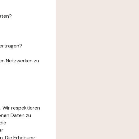
aten?
ertragen?
len Netzwerken zu
. Wir respektieren
genen Daten zu
die
er
n. Die Erhebung