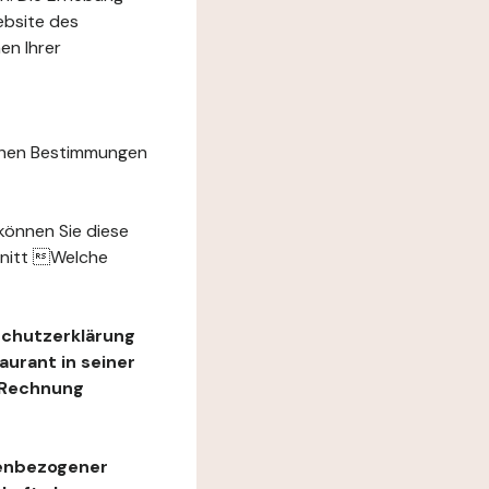
ebsite des
en Ihrer
chen Bestimmungen
können Sie diese
hnitt Welche
schutzerklärung
urant in seiner
e Rechnung
nenbezogener