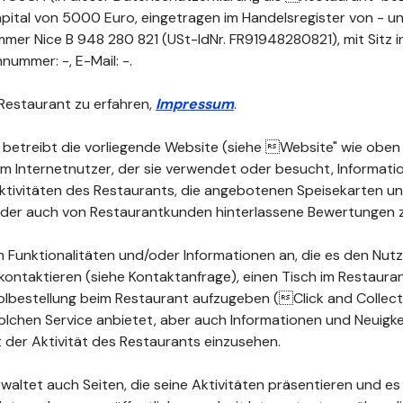
ital von 5000 Euro, eingetragen im Handelsregister von - un
mer Nice B 948 280 821 (USt-IdNr. FR91948280821), mit Sitz i
ummer: -, E-Mail: -.
Restaurant zu erfahren,
Impressum
.
 betreibt die vorliegende Website (siehe Website" wie oben d
dem Internetnutzer, der sie verwendet oder besucht, Informat
 Aktivitäten des Restaurants, die angebotenen Speisekarten 
 oder auch von Restaurantkunden hinterlassene Bewertungen 
 Funktionalitäten und/oder Informationen an, die es den Nutz
kontaktieren (siehe Kontaktanfrage), einen Tisch im Restauran
lbestellung beim Restaurant aufzugeben (Click and Collect")
olchen Service anbietet, aber auch Informationen und Neuigke
der Aktivität des Restaurants einzusehen.
waltet auch Seiten, die seine Aktivitäten präsentieren und es