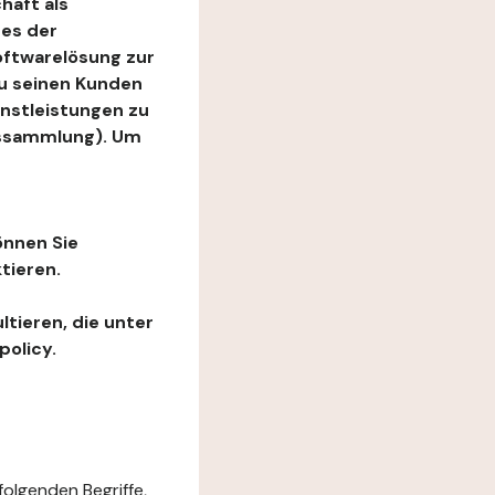
haft als
es der
Softwarelösung zur
zu seinen Kunden
enstleistungen zu
ngssammlung). Um
önnen Sie
tieren.
ltieren, die unter
policy.
folgenden Begriffe,