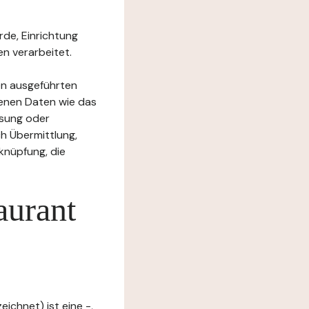
rde, Einrichtung
n verarbeitet.
en ausgeführten
enen Daten wie das
ssung oder
h Übermittlung,
knüpfung, die
aurant
ichnet) ist eine -,