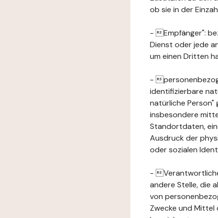
ob sie in der Einz
- Empfänger": beze
Dienst oder jede a
um einen Dritten ha
- personenbezogene
identifizierbare na
natürliche Person" g
insbesondere mitt
Standortdaten, ei
Ausdruck der physis
oder sozialen Ident
- Verantwortlicher
andere Stelle, die
von personenbezog
Zwecke und Mittel 