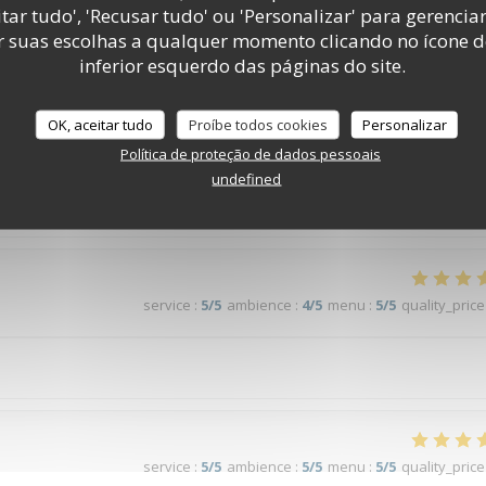
tar tudo', 'Recusar tudo' ou 'Personalizar' para gerencia
r suas escolhas a qualquer momento clicando no ícone d
service
:
5
/5
ambience
:
5
/5
menu
:
5
/5
quality_price
inferior esquerdo das páginas do site.
OK, aceitar tudo
Proíbe todos cookies
Personalizar
Política de proteção de dados pessoais
undefined
service
:
4
/5
ambience
:
4
/5
menu
:
4
/5
quality_price
service
:
5
/5
ambience
:
4
/5
menu
:
5
/5
quality_price
service
:
5
/5
ambience
:
5
/5
menu
:
5
/5
quality_price