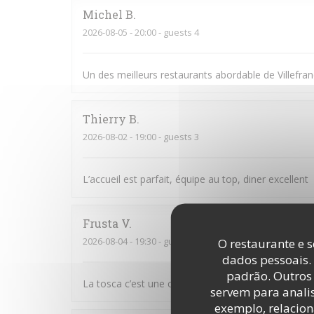
Michel
B
2026-08-05
- 20:00 - guests 4
Un des meilleurs restaurants abordable de Villefran
Thierry
B
2026-08-02
- 19:00 - guests 3
L’accueil est parfait, équipe au top, diner excellent
Frusta
V
2026-08-04
- 19:30 - guests 9
O restaurante e s
dados pessoais.
padrão. Outros 
La tosca c’est une cuisine de qualité et une équipe
servem para analis
exemplo, relacion