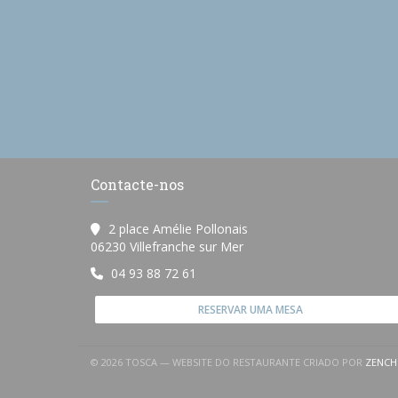
Contacte-nos
2 place Amélie Pollonais
((abre numa nova janela))
06230 Villefranche sur Mer
04 93 88 72 61
RESERVAR UMA MESA
© 2026 TOSCA — WEBSITE DO RESTAURANTE CRIADO POR
ZENCH