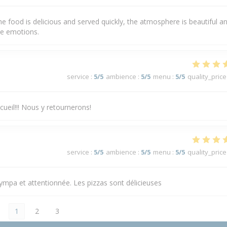
he food is delicious and served quickly, the atmosphere is beautiful a
ve emotions.
service
:
5
/5
ambience
:
5
/5
menu
:
5
/5
quality_price
cueil!!! Nous y retournerons!
service
:
5
/5
ambience
:
5
/5
menu
:
5
/5
quality_price
 sympa et attentionnée. Les pizzas sont délicieuses
1
2
3