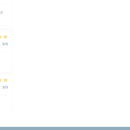
nd
:
5
/5
:
5
/5