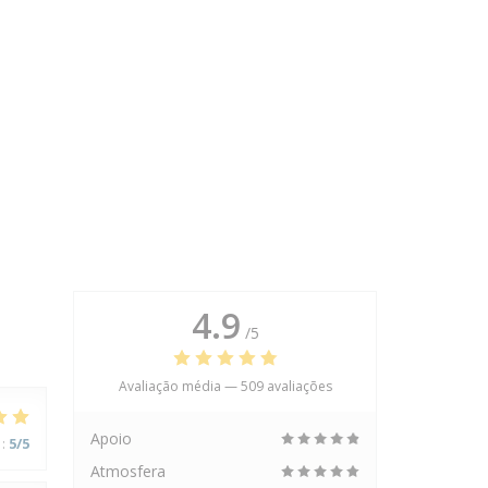
4.9
/5
Avaliação média —
509 avaliações
Apoio
:
5
/5
Atmosfera