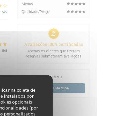
Menus
Qualidade/Preço
:
5
/5
Avaliações 100% certificadas
:
5
/5
Apenas os clientes que fizeram
reservas submeteram avaliações
Reserva
RESERVAR UMA MESA
:
5
/5
licar na coleta de
e instalados por
ookies opcionais
uncionalidades (por
os personalizados.