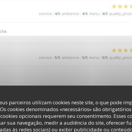
service
:
4
/5
ambience
:
4
/5
menu
:
4
/5
quality_price
che.
service
:
5
/5
ambience
:
5
/5
menu
:
5
/5
quality_price
service
:
5
/5
ambience
:
5
/5
menu
:
5
/5
quality_price
eus parceiros utilizam cookies neste site, o que pode imp
 Os cookies denominados «necessários» são obrigatórios 
cookies opcionais requerem seu consentimento. Esses c
 au top
ar sua navegação, medir a audiência do site, oferecer f
adas às redes sociais) ou exibir publicidade ou conteúd