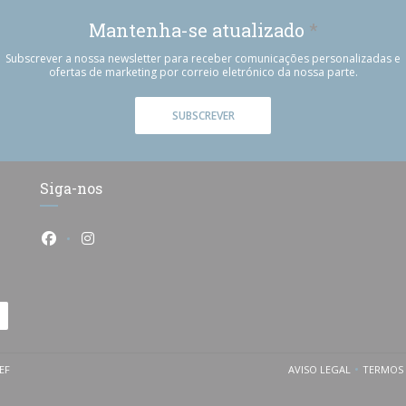
Mantenha-se atualizado
*
Subscrever a nossa newsletter para receber comunicações personalizadas e
ofertas de marketing por correio eletrónico da nossa parte.
SUBSCREVER
Siga-nos
Facebook ((abre numa nova janela))
Instagram ((abre numa nova janela))
((ABRE NUMA NOVA JANELA))
EF
AVISO LEGAL
TERMOS 
((ABRE NUMA NOV