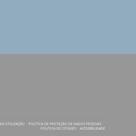
DE UTILIZAÇÃO
POLÍTICA DE PROTEÇÃO DE DADOS PESSOAIS
A JANELA))
((ABRE NUMA NOVA JANELA))
((ABRE NUMA NOVA JANELA))
POLÍTICA DE COOKIES
ACESSIBILIDADE
((ABRE NUMA NOVA JANELA))
((ABRE NUMA NOVA JANELA)