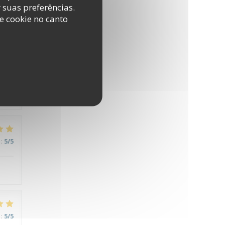
r suas preferências.
e cookie no canto
:
5
/5
:
5
/5
:
5
/5
:
5
/5