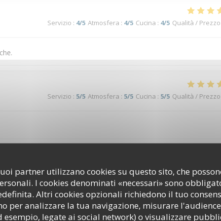
Servizio
:
4
/5
Atmosfera
:
4
/5
Cucina
:
4
/5
Qualità / Prezzo
che.
Servizio
:
5
/5
Atmosfera
:
5
/5
Cucina
:
5
/5
Qualità / Prezzo
Servizio
:
5
/5
Atmosfera
:
5
/5
Cucina
:
5
/5
Qualità / Prezzo
i suoi partner utilizzano cookies su questo sito, che poss
personali. I cookies denominati «necessari» sono obbligator
efinita. Altri cookies opzionali richiedono il tuo consen
 au top
o per analizzare la tua navigazione, misurare l'audience 
d esempio, legate ai social network) o visualizzare pubbli