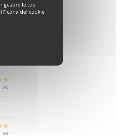
r gestire le tue
ll'icona del cookie
:
5
/5
:
5
/5
:
5
/5
:
5
/5