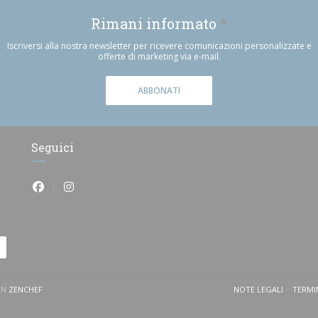
Rimani informato
*
Iscriversi alla nostra newsletter per ricevere comunicazioni personalizzate e
offerte di marketing via e-mail.
ABBONATI
Seguici
Facebook ((apre una nuova finestra))
Instagram ((apre una nuova finestra))
((APRE UNA NUOVA FINESTRA))
ON
ZENCHEF
NOTE LEGALI
TERMIN
((APRE UNA NU