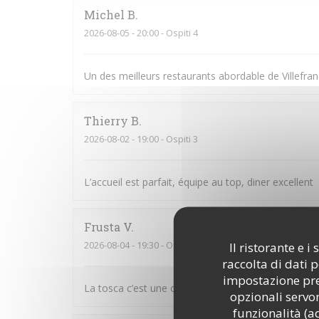
Michel
B
2026-08-05
- 20:00 - Ospiti 4
Un des meilleurs restaurants abordable de Villefran
Thierry
B
2026-08-02
- 19:00 - Ospiti 3
L’accueil est parfait, équipe au top, diner excellent
Frusta
V
2026-08-04
- 19:30 - Ospiti 9
Il ristorante e 
raccolta di dati 
impostazione pred
La tosca c’est une cuisine de qualité et une équipe
opzionali servon
funzionalità (a