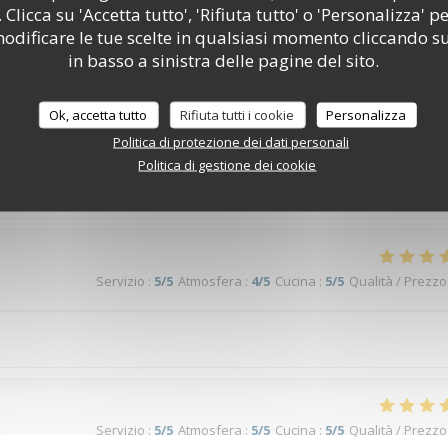
 Clicca su 'Accetta tutto', 'Rifiuta tutto' o 'Personalizza' pe
odificare le tue scelte in qualsiasi momento cliccando su
Servizio
:
5
/5
Atmosfera
:
5
/5
Cucina
:
5
/5
Qualità / Prezzo
in basso a sinistra delle pagine del sito.
Ok, accetta tutto
Rifiuta tutti i cookie
Personalizza
Politica di protezione dei dati personali
Politica di gestione dei cookie
Servizio
:
4
/5
Atmosfera
:
4
/5
Cucina
:
4
/5
Qualità / Prezzo
Servizio
:
5
/5
Atmosfera
:
4
/5
Cucina
:
5
/5
Qualità / Prezzo
Servizio
:
5
/5
Atmosfera
:
5
/5
Cucina
:
5
/5
Qualità / Prezzo