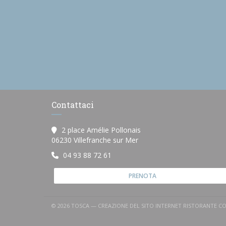
Contattaci
2 place Amélie Pollonais
((apre una nuova finestra))
06230 Villefranche sur Mer
04 93 88 72 61
PRENOTA
© 2026 TOSCA — CREAZIONE DEL SITO INTERNET RISTORANTE C