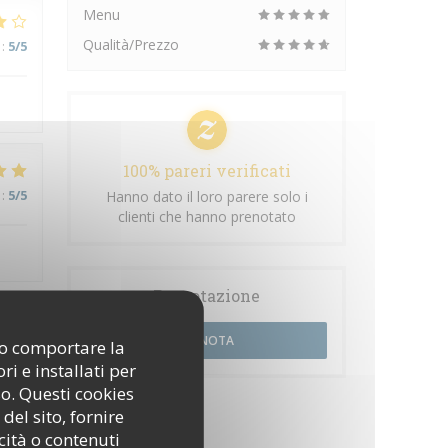
Menu
Qualità/Prezzo
:
5
/5
100% pareri verificati
:
5
/5
Hanno dato il loro parere solo i
clienti che hanno prenotato
Prenotazione
PRENOTA
:
5
/5
ono comportare la
i e installati per
so. Questi cookies
del sito, fornire
cità o contenuti