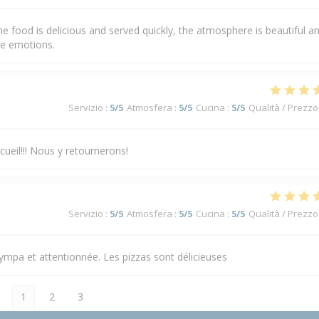
he food is delicious and served quickly, the atmosphere is beautiful a
ve emotions.
Servizio
:
5
/5
Atmosfera
:
5
/5
Cucina
:
5
/5
Qualità / Prezzo
cueil!!! Nous y retournerons!
Servizio
:
5
/5
Atmosfera
:
5
/5
Cucina
:
5
/5
Qualità / Prezzo
 sympa et attentionnée. Les pizzas sont délicieuses
1
2
3