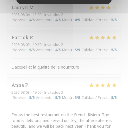
Lauryn
M
2026-08-04
- 13:00 - Invitados 2
Servicio
:
4
/5
Ambiente
:
4
/5
Menú
:
4
/5
Calidad / Precio
:
5
/5
Patrick
R
2026-08-03
- 19:30 - Invitados 2
Servicio
:
5
/5
Ambiente
:
4
/5
Menú
:
5
/5
Calidad / Precio
:
5
/5
L'accueil et la qualité de la nourriture
Anna
P
2026-08-03
- 19:00 - Invitados 3
Servicio
:
5
/5
Ambiente
:
5
/5
Menú
:
5
/5
Calidad / Precio
:
5
/5
For us the best restaurant on the French Riviera. The
food is delicious and served quickly, the atmosphere is
beautiful and we will be back next year. Thank you for