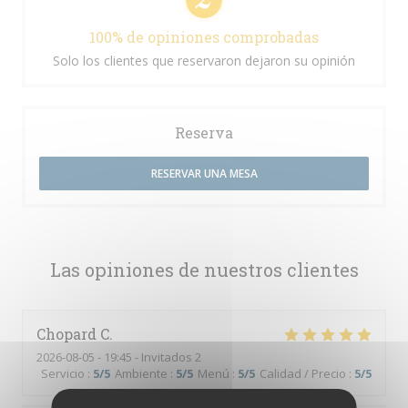
100% de opiniones comprobadas
Solo los clientes que reservaron dejaron su opinión
Reserva
RESERVAR UNA MESA
Las opiniones de nuestros clientes
Chopard
C
2026-08-05
- 19:45 - Invitados 2
Servicio
:
5
/5
Ambiente
:
5
/5
Menú
:
5
/5
Calidad / Precio
:
5
/5