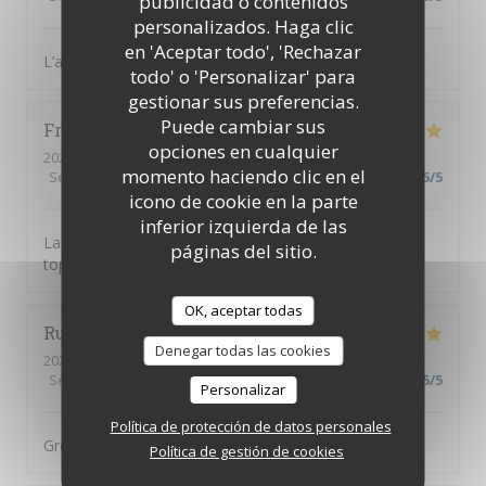
publicidad o contenidos
personalizados. Haga clic
en 'Aceptar todo', 'Rechazar
L’accueil est parfait, équipe au top, diner excellent
todo' o 'Personalizar' para
gestionar sus preferencias.
Puede cambiar sus
Frusta
V
opciones en cualquier
2026-08-04
- 19:30 - Invitados 9
momento haciendo clic en el
Servicio
:
5
/5
Ambiente
:
5
/5
Menú
:
5
/5
Calidad / Precio
:
5
/5
icono de cookie en la parte
inferior izquierda de las
La tosca c’est une cuisine de qualité et une équipe au
páginas del sitio.
top
OK, aceptar todas
Ruth
H
Denegar todas las cookies
2026-08-04
- 19:00 - Invitados 3
Servicio
:
5
/5
Ambiente
:
5
/5
Menú
:
5
/5
Calidad / Precio
:
5
/5
Personalizar
Política de protección de datos personales
Great food, great service, great setting
Política de gestión de cookies