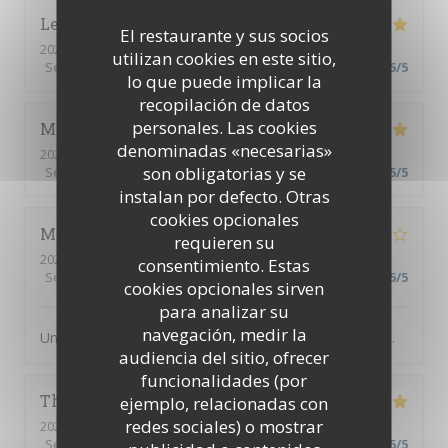
Leon
C
El restaurante y sus socios
2026-08-07
- 20:00 - Invitados 5
utilizan cookies en este sitio,
Servicio
:
5
/5
Ambiente
:
5
/5
Menú
:
5
/5
Calidad / Precio
:
5
/5
lo que puede implicar la
recopilación de datos
personales. Las cookies
Mette
L
denominadas «necesarias»
2026-08-03
- 20:00 - Invitados 5
son obligatorias y se
Servicio
:
5
/5
Ambiente
:
5
/5
Menú
:
5
/5
Calidad / Precio
:
5
/5
instalan por defecto. Otras
cookies opcionales
Michel
B
requieren su
2026-08-05
- 20:00 - Invitados 4
consentimiento. Estas
Servicio
:
4
/5
Ambiente
:
4
/5
Menú
:
4
/5
Calidad / Precio
:
5
/5
cookies opcionales sirven
para analizar su
navegación, medir la
Un des meilleurs restaurants abordable de Villefranche.
audiencia del sitio, ofrecer
funcionalidades (por
Thierry
B
ejemplo, relacionadas con
redes sociales) o mostrar
2026-08-02
- 19:00 - Invitados 3
Servicio
:
5
/5
Ambiente
:
5
/5
Menú
:
5
/5
Calidad / Precio
:
5
/5