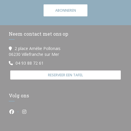
ABONNEREN
Neem contact met ons op
2 place Amélie Pollonais
((opent in een nieuw venster))
06230 Villefranche sur Mer
04 93 88 72 61
RESERVEER EEN TAFEL
Volg ons
Facebook ((opent in een nieuw venster))
Instagram ((opent in een nieuw venster))