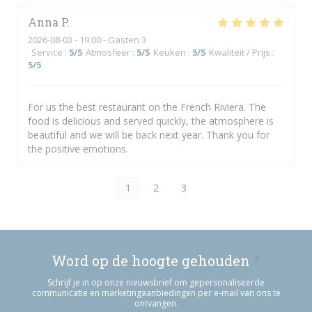
Anna
P
2026-08-03
- 19:00 - Gasten 3
Service
:
5
/5
Atmosfeer
:
5
/5
Keuken
:
5
/5
Kwaliteit / Prijs
:
5
/5
For us the best restaurant on the French Riviera. The
food is delicious and served quickly, the atmosphere is
beautiful and we will be back next year. Thank you for
the positive emotions.
1
2
3
Word op de hoogte gehouden
*
Schrijf je in op onze nieuwsbrief om gepersonaliseerde
communicatie en marketingaanbiedingen per e-mail van ons te
ontvangen.