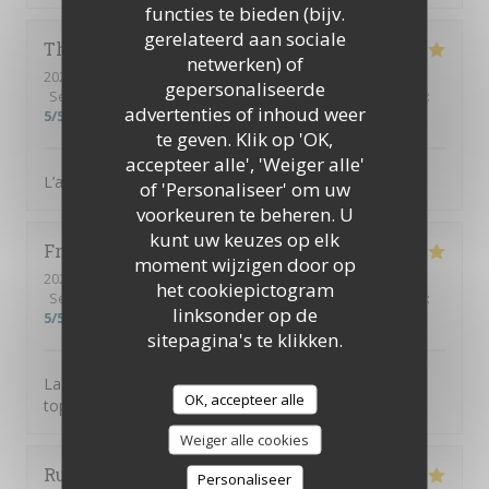
functies te bieden (bijv.
gerelateerd aan sociale
Thierry
B
netwerken) of
2026-08-02
- 19:00 - Gasten 3
gepersonaliseerde
Service
:
5
/5
Atmosfeer
:
5
/5
Keuken
:
5
/5
Kwaliteit / Prijs
:
advertenties of inhoud weer
5
/5
te geven. Klik op 'OK,
accepteer alle', 'Weiger alle'
L’accueil est parfait, équipe au top, diner excellent
of 'Personaliseer' om uw
voorkeuren te beheren. U
kunt uw keuzes op elk
Frusta
V
moment wijzigen door op
2026-08-04
- 19:30 - Gasten 9
het cookiepictogram
Service
:
5
/5
Atmosfeer
:
5
/5
Keuken
:
5
/5
Kwaliteit / Prijs
:
linksonder op de
5
/5
sitepagina's te klikken.
La tosca c’est une cuisine de qualité et une équipe au
OK, accepteer alle
top
Weiger alle cookies
Ruth
H
Personaliseer