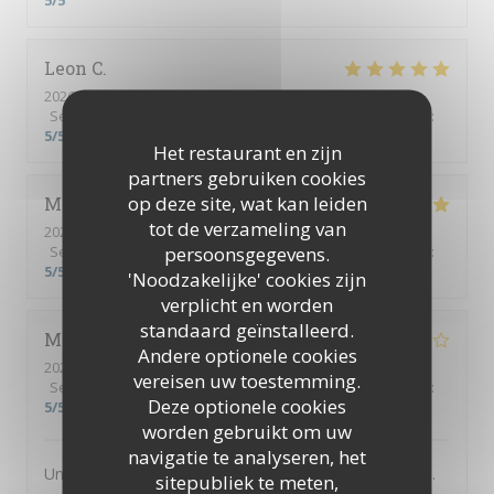
5
/5
Leon
C
2026-08-07
- 20:00 - Gasten 5
Service
:
5
/5
Atmosfeer
:
5
/5
Keuken
:
5
/5
Kwaliteit / Prijs
:
5
/5
Het restaurant en zijn
partners gebruiken cookies
op deze site, wat kan leiden
Mette
L
tot de verzameling van
2026-08-03
- 20:00 - Gasten 5
persoonsgegevens.
Service
:
5
/5
Atmosfeer
:
5
/5
Keuken
:
5
/5
Kwaliteit / Prijs
:
5
/5
'Noodzakelijke' cookies zijn
verplicht en worden
standaard geïnstalleerd.
Michel
B
Andere optionele cookies
2026-08-05
- 20:00 - Gasten 4
vereisen uw toestemming.
Service
:
4
/5
Atmosfeer
:
4
/5
Keuken
:
4
/5
Kwaliteit / Prijs
:
Deze optionele cookies
5
/5
worden gebruikt om uw
navigatie te analyseren, het
Un des meilleurs restaurants abordable de Villefranche.
sitepubliek te meten,